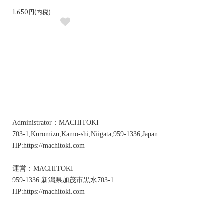
1,650円(内税)
Administrator：MACHITOKI
703-1,Kuromizu,Kamo-shi,Niigata,959-1336,Japan
HP:https://machitoki.com
運営：MACHITOKI
959-1336 新潟県加茂市黒水703-1
HP:https://machitoki.com