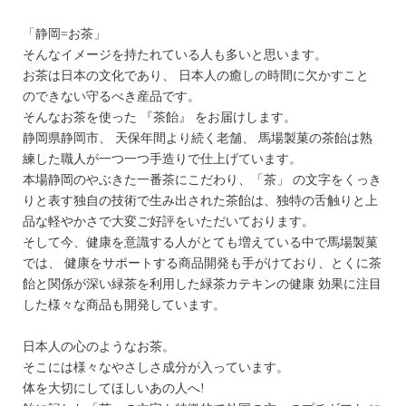
「静岡=お茶」
そんなイメージを持たれている人も多いと思います。
お茶は日本の文化であり、 日本人の癒しの時間に欠かすこと
のできない守るべき産品です。
そんなお茶を使った 『茶飴』 をお届けします。
静岡県静岡市、 天保年間より続く老舗、 馬場製菓の茶飴は熟
練した職人が一つ一つ手造りで仕上げています。
本場静岡のやぶきた一番茶にこだわり、「茶」 の文字をくっき
りと表す独自の技術で生み出された茶飴は、独特の舌触りと上
品な軽やかさで大変ご好評をいただいております。
そして今、健康を意識する人がとても増えている中で馬場製菓
では、 健康をサポートする商品開発も手がけており、とくに茶
飴と関係が深い緑茶を利用した緑茶カテキンの健康 効果に注目
した様々な商品も開発しています。
日本人の心のようなお茶。
そこには様々なやさしさ成分が入っています。
体を大切にしてほしいあの人へ!