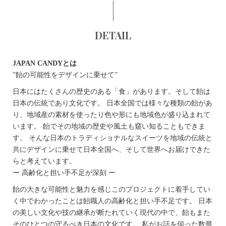
DETAIL
JAPAN CANDYとは
”飴の可能性をデザインに乗せて”
日本にはたくさんの歴史のある「食」があります。そして飴は
日本の伝統であり文化です。 日本全国では様々な種類の飴があ
り、地域産の素材を使ったり色や形にも地域色が盛り込まれて
います。 飴でその地域の歴史や風土も窺い知ることもできま
す。 そんな日本のトラディショナルなスイーツを地域の伝統と
共にデザインに乗せて日本全国へ、そして世界へお届けできた
らと考えています。
ー 高齢化と担い手不足が深刻 ー
飴の大きな可能性と魅力を感じこのプロジェクトに着手してい
く中でわかったことは飴職人の高齢化と担い手不足です。 日本
の美しい文化や技の継承が断たれていく現代の中で、飴もまた
そのひとつの守るべき日本の文化です。 私がお話を伺った数県