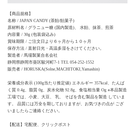
【商品規格】
名称 / JAPAN CANDY (茶飴/飴菓子)
原材料名 / グラニュー糖 (国内製造)、 水飴、抹茶、煎茶
内容量 / 30g (包装袋込み)
賞味期限 / ご注文日より６ヶ月から１０ヶ月
保存方法 / 直射日光・高温多湿をさけてください。
製造者 / 馬場製菓合名会社
静岡県静岡市葵区駿河町7-1 TEL 054-252-1552
販売者 / HORUSKA(Solne,MACHITOKI,Yamashin)
栄養成分表示 (100g当たり推定値) エネルギー 357kcal、たんぱ
く質 0.4g、脂質 0g、炭水化物 92.8g、食塩相当量 Og ※本品製造
工場では、小麦、大豆、 乳、 そばを含む製品を製造 していま
す。 品質には万全を期しておりますが、お気づきの点が ござ
いましたらご連絡ください。
【配送】宅配便、クリックポスト