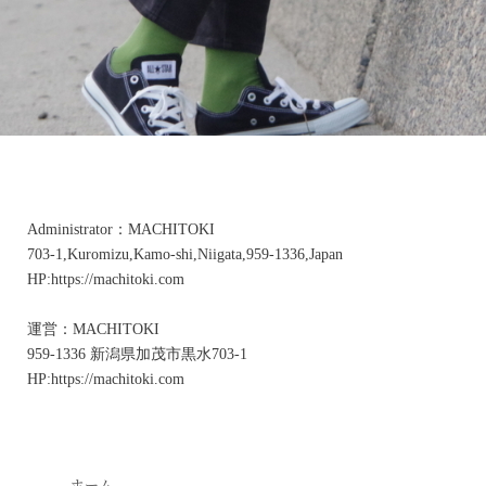
Administrator：MACHITOKI
703-1,Kuromizu,Kamo-shi,Niigata,959-1336,Japan
HP:https://machitoki.com
運営：MACHITOKI
959-1336 新潟県加茂市黒水703-1
HP:https://machitoki.com
ホーム