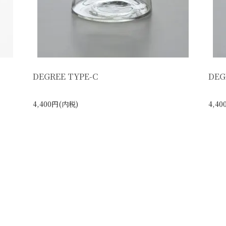
DEGREE TYPE-C
DEG
4,400円(内税)
4,4