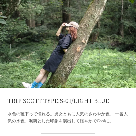
TRIP SCOTT TYPE.S-01/LIGHT BLUE
水色の靴下って憧れる。男女ともに人気のさわやか色。 一番人
気の水色。颯爽とした印象を演出して軽やかでCoolに。