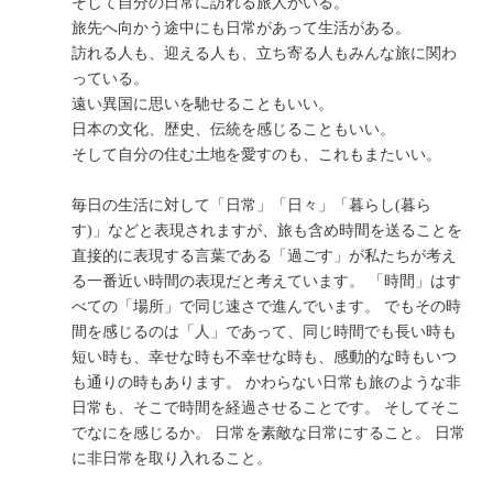
そして自分の日常に訪れる旅人がいる。
旅先へ向かう途中にも日常があって生活がある。
訪れる人も、迎える人も、立ち寄る人もみんな旅に関わ
っている。
遠い異国に思いを馳せることもいい。
日本の文化、歴史、伝統を感じることもいい。
そして自分の住む土地を愛すのも、これもまたいい。
毎日の生活に対して「日常」「日々」「暮らし(暮ら
す)」などと表現されますが、旅も含め時間を送ることを
直接的に表現する言葉である「過ごす」が私たちが考え
る一番近い時間の表現だと考えています。 「時間」はす
べての「場所」で同じ速さで進んでいます。 でもその時
間を感じるのは「人」であって、同じ時間でも長い時も
短い時も、幸せな時も不幸せな時も、感動的な時もいつ
も通りの時もあります。 かわらない日常も旅のような非
日常も、そこで時間を経過させることです。 そしてそこ
でなにを感じるか。 日常を素敵な日常にすること。 日常
に非日常を取り入れること。